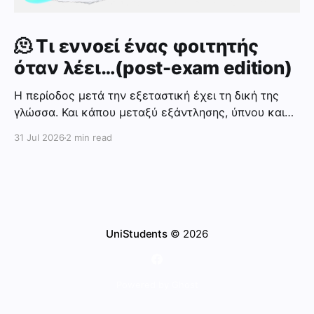
🫠 Τι εννοεί ένας φοιτητής
όταν λέει…(post-exam edition)
Η περίοδος μετά την εξεταστική έχει τη δική της
γλώσσα. Και κάπου μεταξύ εξάντλησης, ύπνου και
overthinking για τους βαθμούς, όλοι αρχίζουμε να
31 Jul 2026
2 min read
λέμε συγκεκριμένες φράσεις που… δεν σημαίνουν
ακριβώς αυτό που ακούγεται 😭 Ορίστε ένας μικρός
οδηγός μετάφρασης μετά το τέλος της εξεταστικής
👇 “Με ένα 5άρι είμαι ευχαριστημένος” Μετάφραση:
Θα
UniStudents
© 2026
Powered by Ghost